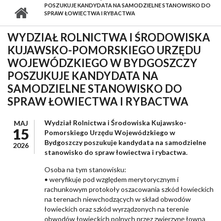
POSZUKUJE KANDYDATA NA SAMODZIELNE STANOWISKO DO
SPRAW ŁOWIECTWA I RYBACTWA
WYDZIAŁ ROLNICTWA I ŚRODOWISKA
KUJAWSKO-POMORSKIEGO URZĘDU
WOJEWÓDZKIEGO W BYDGOSZCZY
POSZUKUJE KANDYDATA NA
SAMODZIELNE STANOWISKO DO
SPRAW ŁOWIECTWA I RYBACTWA
Wydział Rolnictwa i Środowiska Kujawsko-
MAJ
15
Pomorskiego Urzędu Wojewódzkiego w
Bydgoszczy poszukuje kandydata na samodzielne
2026
stanowisko do spraw łowiectwa i rybactwa.
Osoba na tym stanowisku:
• weryfikuje pod względem merytorycznym i
rachunkowym protokoły oszacowania szkód łowieckich
na terenach niewchodzących w skład obwodów
łowieckich oraz szkód wyrządzonych na terenie
obwodów łowieckich polnych przez zwierzynę łowną