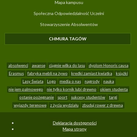
Mapa kampusu
Społeczna Odpowiedzialność Uczelni
Stowarzyszenie Absolwentów
CHMURA TAGÓW
(AKTYWNA KARTA)
absolwenci
awanse
ciągnie wilka do lasu
dyplom Honoris causa
Erasmus
fabryka mebli na żywo
kredki zamiast kwiatka
książki
Lasy Świata
Logo
media o nas
nagrody
nauka
nie jem palmowego
nie tylko kornik lubi drewno
okiem studenta
ostanie pożegnanie
sport
sukcesy studentów
targi
wyjazdy terenowe
z życia wydziału
zbuduj rower z drewna
Deklaracja dostępności
Mapa strony