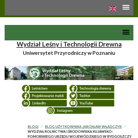
Przejdź do treści
Toggle high contrast
Wydział Leśny i Technologii Drewna
Uniwersytet Przyrodniczy w Poznaniu
BLOGI
BLOG UŻYTKOWNIKA JAROSŁAW WŁADCZYK
WYDZIAŁ ROLNICTWA I ŚRODOWISKA KUJAWSKO-
POMORSKIEGO URZĘDU WOJEWÓDZKIEGO W BYDGOSZCZY