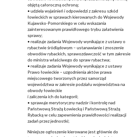
objętą całoroczną ochroną;
• udziela wyjaśnień i odpowiedzi z zakresu szkód
łowieckich w sprawach kierowanych do Wojewody
Kujawsko-Pomorskiego w celu wskazania
zainteresowanym prawidłowego trybu załatwienia
sprawy;
• realizuje zadania Wojewody wynikające z ustawy o
rybactwie śródlądowym – ustanawianie i znoszenie
obwodów rybackich, sprawozdawczość w tym zakresie
do ministra właściwego do spraw rybactwa;
• realizuje zadania Wojewody wynikające z ustawy
Prawo łowieckie – uzgodnienia aktów prawa
miejscowego tworzonych przez samorząd
województwa w zakresie podziału województwa na
obwody łowieckie
i zaliczenia ich do kategorii;
• sprawuje merytoryczny nadzór i kontrolę nad
Państwową Strażą Łowiecką i Państwową Strażą
Rybacką w celu zapewnienia prawidłowości realizacji
zadań przez jednostki;
Niniejsze ogłoszenie kierowane jest głównie do