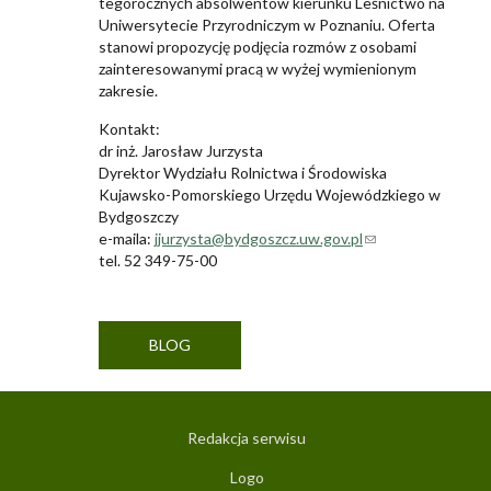
tegorocznych absolwentów kierunku Leśnictwo na
Uniwersytecie Przyrodniczym w Poznaniu. Oferta
stanowi propozycję podjęcia rozmów z osobami
zainteresowanymi pracą w wyżej wymienionym
zakresie.
Kontakt:
dr inż. Jarosław Jurzysta
Dyrektor Wydziału Rolnictwa i Środowiska
Kujawsko-Pomorskiego Urzędu Wojewódzkiego w
Bydgoszczy
e-maila:
jjurzysta@bydgoszcz.uw.gov.pl
(link sends e-
tel. 52 349-75-00
mail)
BLOG
Redakcja serwisu
Logo