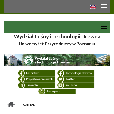
Przejdź do treści
Toggle high contrast
Wydział Leśny i Technologii Drewna
Uniwersytet Przyrodniczy w Poznaniu
KONTAKT