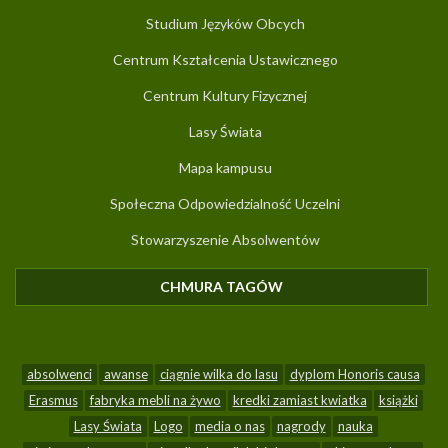
Studium Języków Obcych
Centrum Kształcenia Ustawicznego
Centrum Kultury Fizycznej
Lasy Świata
Mapa kampusu
Społeczna Odpowiedzialność Uczelni
Stowarzyszenie Absolwentów
CHMURA TAGÓW
(AKTYWNA KARTA)
absolwenci
awanse
ciągnie wilka do lasu
dyplom Honoris causa
Erasmus
fabryka mebli na żywo
kredki zamiast kwiatka
książki
Lasy Świata
Logo
media o nas
nagrody
nauka